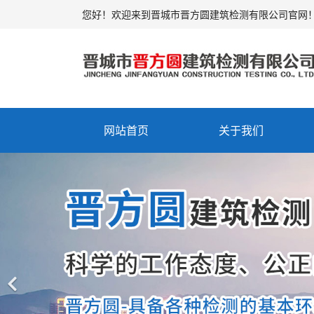
您好！欢迎来到晋城市晋方圆建筑检测有限公司官网
网站首页
关于我们