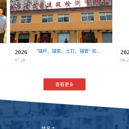
"锚杆、锚索、土钉、锚管" 知识小课堂
2026
20
07-20
06-2
查看更多
姓名
*